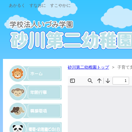
あかるく すなおに すこやかに
砂川第二幼稚園トップ
>
子育て