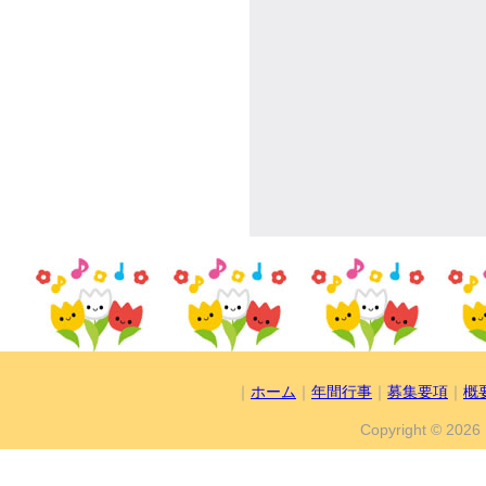
｜
ホーム
｜
年間行事
｜
募集要項
｜
概
Copyright ©
2026